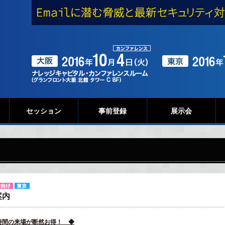
セッション
事前登録
展示会
案内
間の来場が断然お得！ ◆