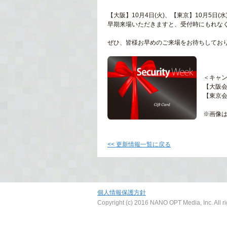
【大阪】10月4日(火)、【東京】10月5日(水
早期来場いただきますと、受付時にもれな
ぜひ、皆様お早めのご来場をお待ちしてお
＜キャン
【大阪会
【東京会
※画像は
<< 更新情報一覧に戻る
個人情報保護方針
Copyright (c) 2016 NANO OPT Media, Inc. All ri