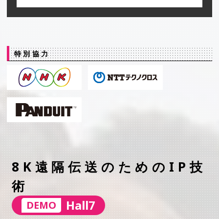
特別協力
8K遠隔伝送のためのIP技
術
Hall7
DEMO