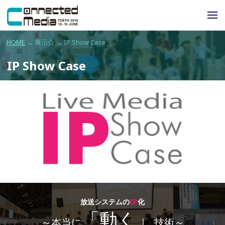
HOME
→ 展示会 → IP Show Case
IP Show Case
放送システムの
IP
化
「動く」
～本当に
技術～