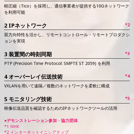
軽圧縮（Tico）を採用し、通信事業者が提供する10Gネットワーク
を利用可能
2 IPネットワーク
*2
双方向特性を活かし、リモートコントロール・リモートプロダクシ
ョンを実現
3 装置間の時刻同期
*3
PTP (Precision Time Protocol: SMPTE ST 2059) を利用
4 オーバーレイ伝送技術
*4
VXLANを用いて遠隔／複数のネットワークを柔軟に構成
5 モニタリング技術
*5
映像伝送品質を確認するためのIPネットワークツールの活用
●デモンストレーション参加・協力団体
*1 NHK
*2 インターネットイニシアティブ