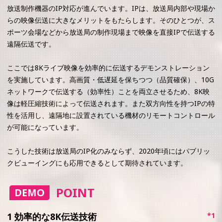
放送制作機器のIP対応が進んでいます。IPは、放送局内部や現場か
らの映像伝送に大きなメリットをもたらします。そのひとつが、ス
ポーツ会場などから放送局の制作現場まで映像を直接IPで伝送する
遠隔伝送です。
ここでは8Kライブ映像を効率的に伝送するデモンストレーション
を実施しています。高画質・低遅延を保ちつつ（品質確保）、10G
ネットワークで伝送する（効率性）ことを両立させるため、8K映
像は軽圧縮技術によって伝送されます。また双方向性を持つIPの特
性を活用し、遠隔地に設置されている機材のリモートコントロール
が可能になっています。
こうした技術は放送局のIP化のみならず、2020年頃にはパブリッ
クビューイングにも応用できるとして期待されています。
POINT
DEMO
1 効率的な8K伝送技術
*1