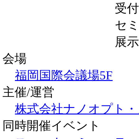
受付開始 ： 
セミナー ： 10
展示 ： 10:
会場
福岡国際会議場5F
主催/運営
株式会社ナノオプト・
同時開催イベント