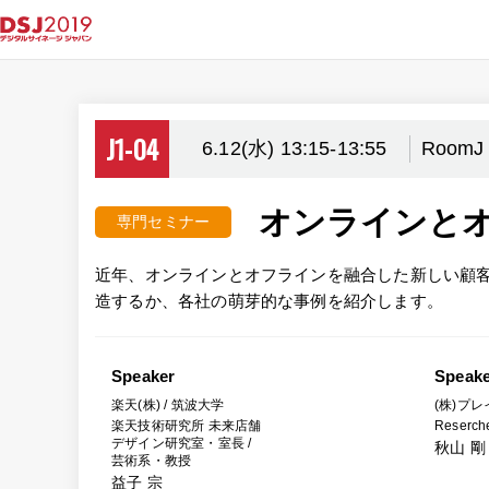
J1-04
6.12(水) 13:15-13:55
RoomJ
オンラインとオ
専門セミナー
近年、オンラインとオフラインを融合した新しい顧
造するか、各社の萌芽的な事例を紹介します。
Speaker
Speak
楽天(株) / 筑波大学
(株)プレ
楽天技術研究所 未来店舗
Reserch
デザイン研究室・室長 /
秋山 剛
芸術系・教授
益子 宗