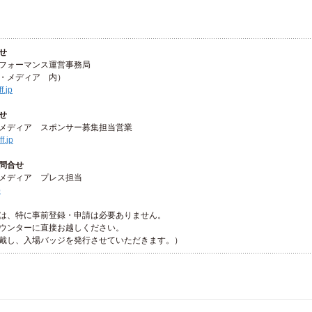
せ
フォーマンス運営事務局
・メディア 内）
f.jp
せ
メディア スポンサー募集担当営業
f.jp
問合せ
メディア プレス担当
p
は、特に事前登録・申請は必要ありません。
ウンターに直接お越しください。
戴し、入場バッジを発行させていただきます。）