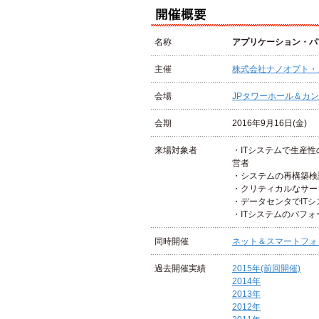
名称
アプリケーション・パフ
主催
株式会社ナノオプト・
会場
JPタワーホール＆カンフ
会期
2016年9月16日(金)
来場対象者
・ITシステムで生産
営者
・システムの再構築検
・クリティカルなサー
・データセンタでIT
・ITシステムのパフ
同時開催
ネット＆スマートフォン
過去開催実績
2015年(前回開催)
2014年
2013年
2012年