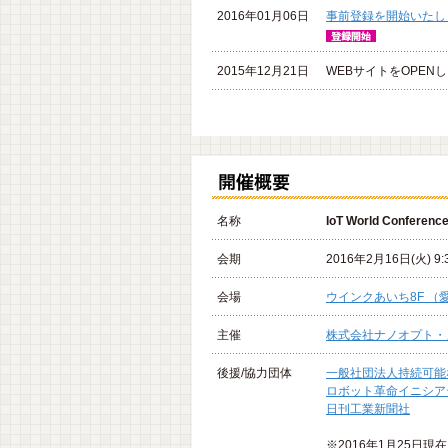
2016年01月06日
事前登録を開始いたし
2015年12月21日
WEBサイトをOPEN
名称
IoT World Conferen
会期
2016年2月16日(火) 9:
会場
ウインクあいち8F 
主催
株式会社ナノオプト・
後援/協力団体
一般社団法人持続可能
ロボット革命イニシア
日刊工業新聞社
※2016年1月25日現