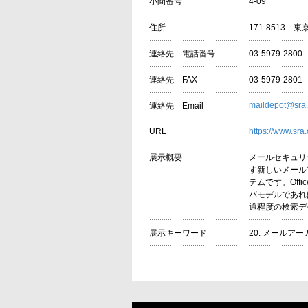
4-09
小間番号
171-8513 
住所
03-5979-2800
連絡先 電話番号
03-5979-2801
連絡先 FAX
maildepot@sra.
連絡先 Email
https://www.sra.
URL
メールセキュリ
展示概要
す新しいメール
テムです。Off
バモデルであれ
通程度の検索デ
20. メールア
展示キーワード