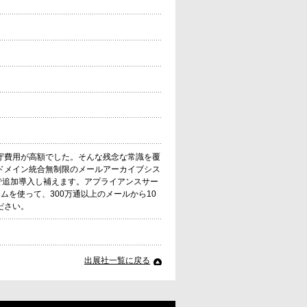
守費用が高額でした。そんな残念な常識を覆
ドメイン統合無制限のメールアーカイブシス
ストで追加導入し補えます。アプライアンスサー
を使って、300万通以上のメールから10
ださい。
出展社一覧に戻る