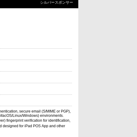
シルバースポンサー
thentication, secure email (S/MIME or PGP),
 PC(MacOS/Linux/Windows) environments.
ngerprint verification for identification,
and designed for iPad POS App and other