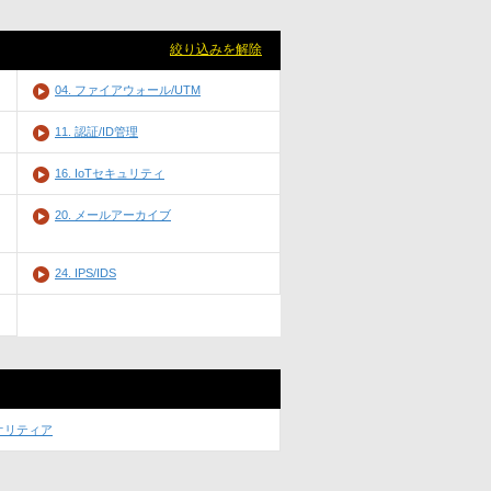
絞り込みを解除
04. ファイアウォール/UTM
11. 認証/ID管理
16. IoTセキュリティ
20. メールアーカイブ
24. IPS/IDS
オリティア