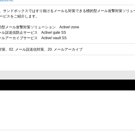
、サンドボックスではすり抜けるメールも対策できる標的型メール攻撃対策ソリュ
ービスをご紹介します。
型メール攻撃対策ソリューション Active! zone
誤送信防止サービス Active! gate SS
アーカイブサービス Active! vault SS
撃対策、02. メール誤送信対策、20. メールアーカイブ