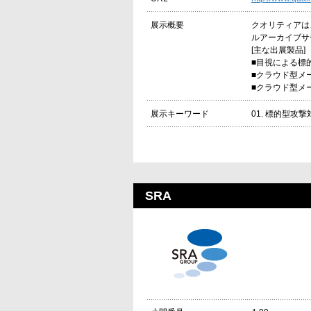
クオリティアは
展示概要
ルアーカイブサ
[主な出展製品]
■目視による標的
■クラウド型メール
■クラウド型メール
01. 標的型攻
展示キーワード
SRA