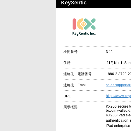
KeyXentic
3-11
小間番号
11F, No. 1, Son
住所
+886-2-8729-2
連絡先 電話番号
sales.support@
連絡先 Email
https://www.key
URL
KX906 secure to
展示概要
bitcoin wallet,
KX905 iPad slee
authentication,
iPad enterprise