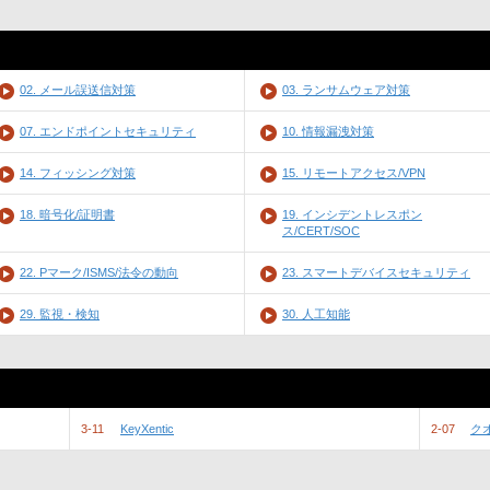
02. メール誤送信対策
03. ランサムウェア対策
07. エンドポイントセキュリティ
10. 情報漏洩対策
14. フィッシング対策
15. リモートアクセス/VPN
18. 暗号化/証明書
19. インシデントレスポン
ス/CERT/SOC
22. Pマーク/ISMS/法令の動向
23. スマートデバイスセキュリティ
29. 監視・検知
30. 人工知能
3-11
KeyXentic
2-07
ク