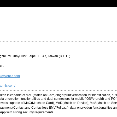
gzhi Rd., Xinyi Dist. Taipei 11047, Taiwan (R.O.C.)
312
keyxentic.com
xentic.com/
ken is capable of MoC(Match on Card) fingerprint verification for identification, au
 data encryption functionalities and dual connectors for mobile(iOS/Android) and
ve is capable of MoC(Match on Card), MoD(Match on Device), MoS(Match on Server) fi
 payment (Contact and Contactless EMV/Felica...), data encryption functionalities 
 App with strong security requirements.