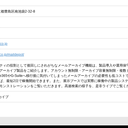
東京都豊島区南池袋2-32-8
co.jp
co.jp/maildepot/
ティの役割として後回しにされがちなメールアーカイブ機能は、製品導入や運用保
アーカイブ製品をご紹介します。アカウント無制限・アーカイブ容量無制限・複数
ice365やG-Suiteへ移行後に気付いてしまったメールアーカイブの必要性も低コ
ば、最短2日で稼働開始できます。また、展示ブースでは実際に稼働中の製品システム
モンストレーションをご覧いただきます。高速検索の様子を、是非ライブでご覧く
ーカイブ