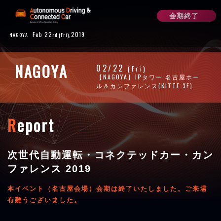
会期終了
Feb 22
,2019
NAGOYA
nd
(Fri)
NAGOYA
02
/
22
(Fri)
【NAGOYA】JPタワー 名古屋ホー
ル＆カンファレンス(KITTE 3F)
R
eport
次世代自動運転・コネクテッドカー・カン
ファレンス 2019
本イベント（名古屋会場）会期は終了いたしました。ご来場
有難うございました。