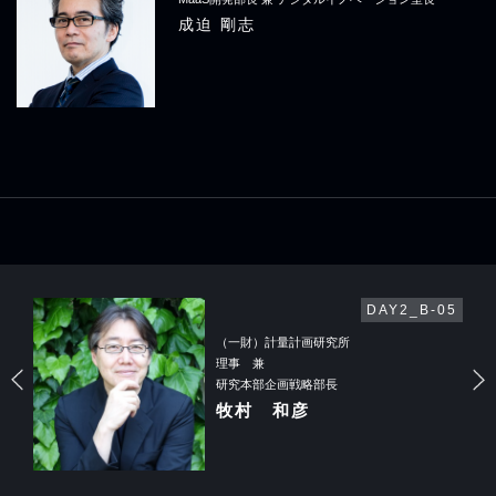
成迫 剛志
-03
DAY2_B-05
（一財）計量計画研究所
理事 兼
研究本部企画戦略部長
牧村 和彦