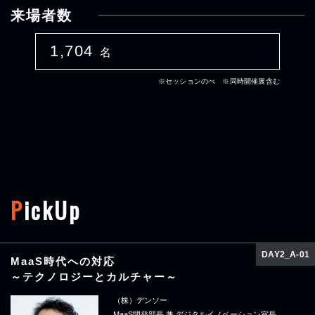
来場者数
1,704
名
※セッションのべ ※同時開催展含む
P
ickUp
DAY2_A-01
MaaS時代への対応
～テクノロジーとカルチャー～
（株）デンソー
MaaS開発部長 兼 デジタルイノベーション室長