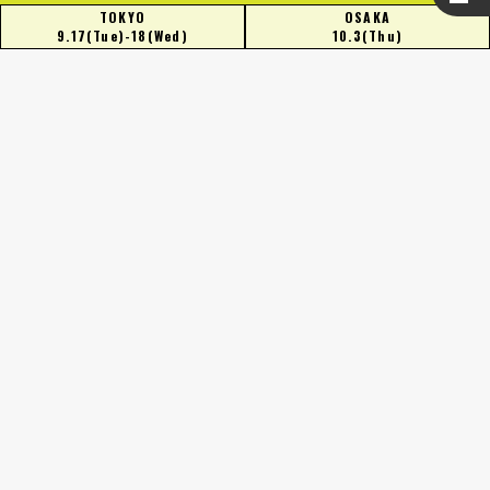
TOKYO
OSAKA
9.17
(Tue)
-18
(Wed)
10.3
(Thu)
Updates
NEW
2019.09.06
名古屋
大阪
東京
お知らせ
All
2019.09.25
名古屋
お知らせ
展示一覧を公開しました。
名古屋会場の会期は終了いたしました。ご来場ありがとう
2019.09.03
大阪
名古屋
東京
お知らせ
ございました。
スポンサー一覧を公開しました。
2019.08.09
事前登録を開始しました。
名古屋
お知らせ
TOKYO
9.17
-18
(Tue)
(Wed)
JP Tower Hall and Conference