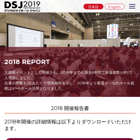
日本語
English
HOME
→ 2018 REPORT
2018 REPORT
大規模イベントとして開催され、2018年までの過去5年間で来場者数が約1万
人増加しました。
出展小間数も1社あたりで増加傾向を示し、2018年より幕張メッセのホール規
模は4〜8ホール活用となりました。
2018 開催報告書
2018年開催の詳細情報は以下よりダウンロードいただけ
ます。