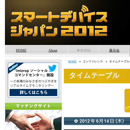
HOME
About
事前登録
展示会
開催概要
参加予定企業/団
HOME
コンファレンス
タイムテーブル
各種問い合わせ
デジタルメディア
タイムテーブル
ンステージ
会場内マップ