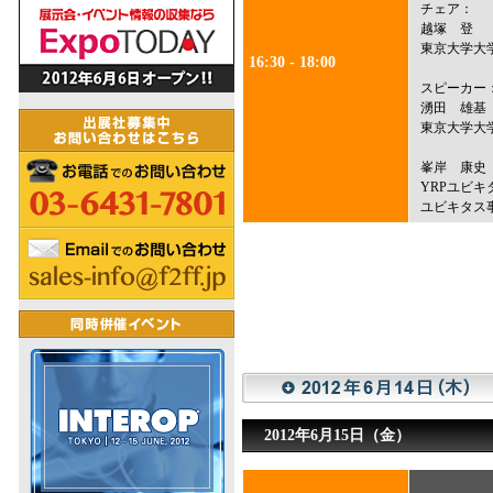
チェア：
越塚 登
東京大学大
16:30 - 18:00
スピーカー
湧田 雄基
東京大学大
峯岸 康史
YRPユビ
ユビキタス
2012年6月15日（金）