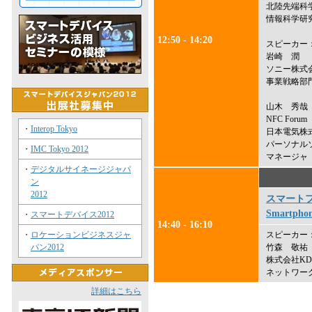
北陸先端科
情報科学研
12:50 - 14:20
スピーカー
岩崎 潤
ソニー株式
事業戦略部門
山木 秀哉
NFC Forum
・
Interop Tokyo
日本電気株
パーソナル
・
IMC Tokyo 2012
マネージャ
・
デジタルサイネージジャパ
ン
2012
スマート
Smartphon
・
スマートデバイス2012
14:40 - 16:10
スピーカー
・
ロケーションビジネスジャ
竹森 敬祐
パン2012
株式会社KD
ネットワー
詳細はこちら