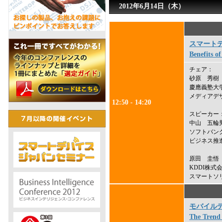
2012年6月14日（木）
スマート
Benefits o
チェア：
砂原 秀樹
慶應義塾大
メディアデ
12:50 - 14:20
スピーカー
中山 五輪
ソフトバン
ビジネス推
原田 圭悟
KDDI株式
スマートソ
モバイル
The Trend