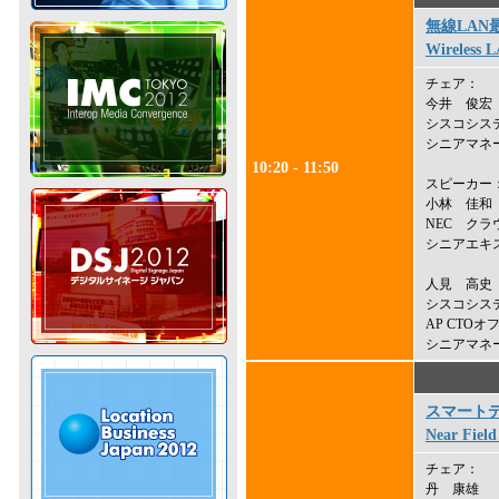
無線LAN
Wireless 
チェア：
今井 俊宏
シスコシス
シニアマネ
10:20 - 11:50
スピーカー
小林 佳和
NEC クラ
シニアエキ
人見 高史
シスコシス
AP CTOオ
シニアマネ
スマート
Near Fiel
チェア：
丹 康雄