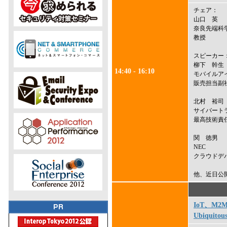
チェア：
山口 英
奈良先端科
教授
スピーカー
柳下 幹生
14:40 - 16:10
モバイルア
販売担当副社長
北村 裕司
サイバート
最高技術責
関 徳男
NEC
クラウドデ
他、近日公
IoT、M
Ubiquitous