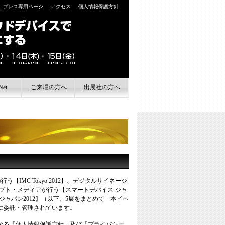
プレス専用ページ
アクセス
個人情報保護方針
Net
ご来場の方へ
出展社の方へ
tを知る
アクセス
各種ダウンロード
tを学ぶ
宿泊
幕張メッセ周辺飲食店舗等
の特別サービスのご案内
tをつくる
幕張メッセ周辺飲食店舗等
の特別サービスのご案内
お弁当・ケータリング
tを語る
早期来場キャンペーン
タイアップ・プロ野球観戦
実行委員会の行う【IMC Tokyo 2012】、デジタルサイネージ
割引
ノオプト・メディアが行う【スマートデバイス ジャ
三井アウトレットパーク幕
ジャパン2012】（以下、5展をまとめて「本イベ
張特典
に委託・管理されています。
展示会事前登録に関する
める「個人情報保護方針」及び「プライバシー