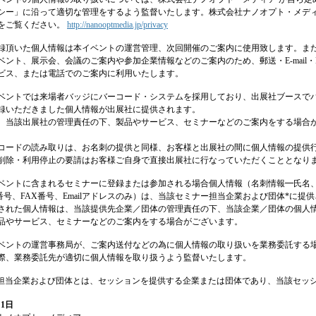
シー」に沿って適切な管理をするよう監督いたします。株式会社ナノオプト・メディ
をご覧ください。
http://nanooptmedia.jp/privacy
録頂いた個人情報は本イベントの運営管理、次回開催のご案内に使用致します。また
ベント、展示会、会議のご案内や参加企業情報などのご案内のため、郵送・E-mail
ビス、または電話でのご案内に利用いたします。
ベントでは来場者バッジにバーコード・システムを採用しており、出展社ブースで
録いただきました個人情報が出展社に提供されます。
、当該出展社の管理責任の下、製品やサービス、セミナーなどのご案内をする場合
コードの読み取りは、お名刺の提供と同様、お客様と出展社の間に個人情報の提供
削除・利用停止の要請はお客様ご自身で直接出展社に行なっていただくこととなり
ベントに含まれるセミナーに登録または参加される場合個人情報（名刺情報━氏名
L番号、FAX番号、Emailアドレスのみ）は、当該セミナー担当企業および団体*に提
された個人情報は、当該提供先企業／団体の管理責任の下、当該企業／団体の個人
品やサービス、セミナーなどのご案内をする場合がございます。
ベントの運営事務局が、ご案内送付などの為に個人情報の取り扱いを業務委託する
際、業務委託先が適切に個人情報を取り扱うよう監督いたします。
担当企業および団体とは、セッションを提供する企業または団体であり、当該セッ
月1日