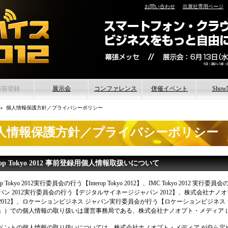
お問い合わせ
出展社専用ページ
事前登録
展示会
コンファレンス
併催イベント
Show
参加予定企業/団体一覧
基調講演/特別講演
Interop Tokyo
ShowNe
個人情報保護方針／プライバシーポリシー
デジタルメディア・オープ
コンファレンス
IMC Tokyo
ShowNe
人情報保護方針／プライバシーポリシー
ンステージ
デジタルサイネージジャパ
ShowNe
タイムテーブル
会場内マップ
ン
ShowNe
料金について
ロケーションビジネスジャ
erop Tokyo 2012 事前登録用個人情報取扱いについて
パン
よくあるお問い合わせ
erop Tokyo 2012実行委員会の行う【Interop Tokyo 2012】、IMC Tokyo 2012 
パン 2012実行委員会の行う【デジタルサイネージジャパン 2012】、株式会社ナ
2012】、ロケーションビジネス ジャパン実行委員会が行う【ロケーションビジネス 
」）での個人情報の取り扱いは運営事務局である、株式会社ナノオプト・メディア 
ベントの個人情報の取り扱いについては、株式会社ナノオプト・メディア が自ら定