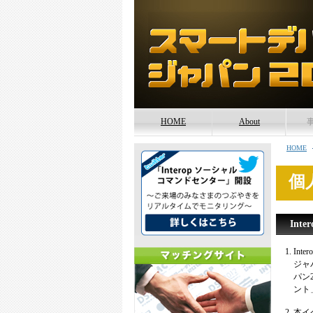
HOME
About
開催概要
HOME
各種問い合わせ
個
Int
Int
ジャ
パン
ント
本イ