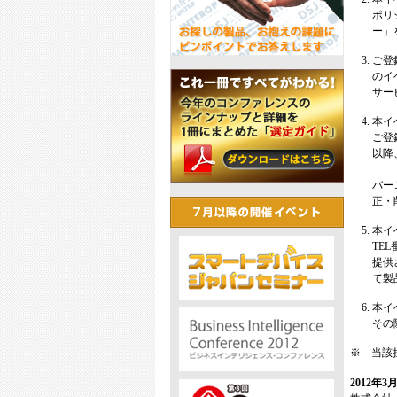
ポリ
ー」
ご登
のイ
サー
本イ
ご登
以降
バー
正・
本イ
TE
提供
て製
本イ
その
※ 当該
2012年3