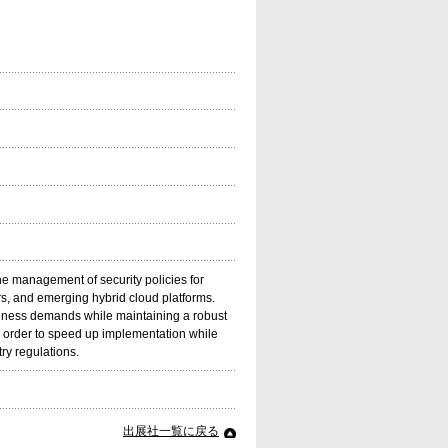
the management of security policies for
ers, and emerging hybrid cloud platforms.
business demands while maintaining a robust
in order to speed up implementation while
ry regulations.
出展社一覧に戻る