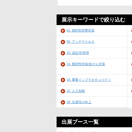
展示キーワードで絞り込む
01. 標的型攻撃対策
05. アンチウイルス
10. 認証/ID管理
14. 脆弱性対策/改ざん対策
18. 重要インフラセキュリティ
22. 人工知能
28. 生産性の向上
出展ブース一覧