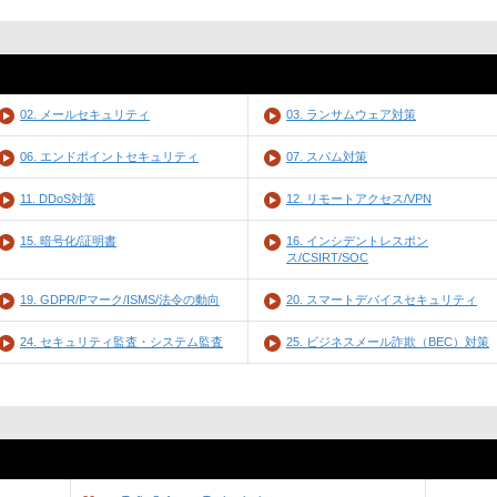
02. メールセキュリティ
03. ランサムウェア対策
06. エンドポイントセキュリティ
07. スパム対策
11. DDoS対策
12. リモートアクセス/VPN
15. 暗号化/証明書
16. インシデントレスポン
ス/CSIRT/SOC
19. GDPR/Pマーク/ISMS/法令の動向
20. スマートデバイスセキュリティ
24. セキュリティ監査・システム監査
25. ビジネスメール詐欺（BEC）対策