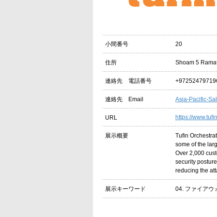
20
小間番号
Shoam 5 Ramat 
住所
+97252479719
連絡先 電話番号
Asia-Pacific-Sa
連絡先 Email
https://www.tufi
URL
Tufin Orchestrat
展示概要
some of the larg
Over 2,000 cust
security postur
reducing the at
04. ファイアウ
展示キーワード