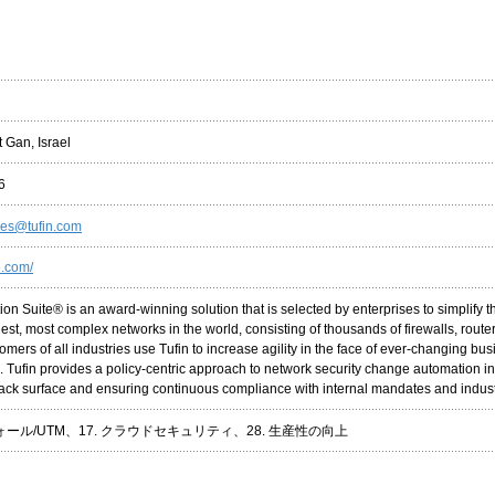
Gan, Israel
6
les@tufin.com
n.com/
ion Suite® is an award-winning solution that is selected by enterprises to simplify 
est, most complex networks in the world, consisting of thousands of firewalls, rout
omers of all industries use Tufin to increase agility in the face of ever-changing 
e. Tufin provides a policy-centric approach to network security change automation 
tack surface and ensuring continuous compliance with internal mandates and indust
ォール/UTM、17. クラウドセキュリティ、28. 生産性の向上