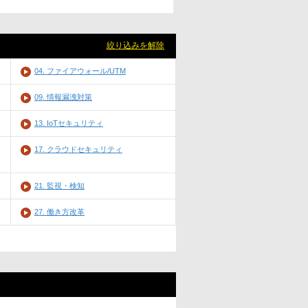
絞り込みを解除
04. ファイアウォール/UTM
09. 情報漏洩対策
13. IoTセキュリティ
17. クラウドセキュリティ
21. 監視・検知
27. 働き方改革