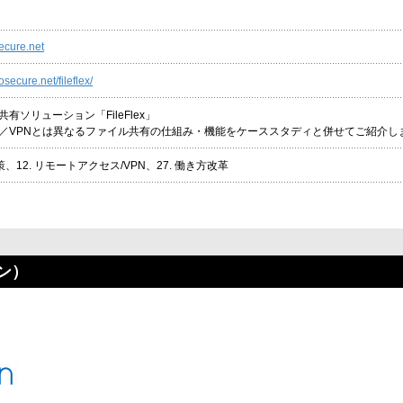
ecure.net
osecure.net/fileflex/
有ソリューション「FileFlex」
／VPNとは異なるファイル共有の仕組み・機能をケーススタディと併せてご紹介し
策、12. リモートアクセス/VPN、27. 働き方改革
ン）