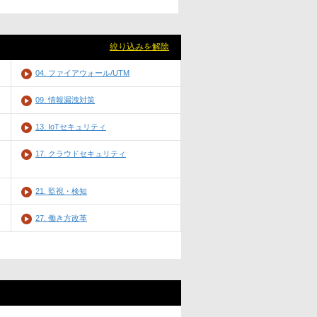
絞り込みを解除
04. ファイアウォール/UTM
09. 情報漏洩対策
13. IoTセキュリティ
17. クラウドセキュリティ
21. 監視・検知
27. 働き方改革