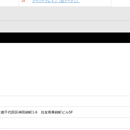
24
フーバーブレイン（旧アークン）
 東京都千代田区神田錦町1-6 住友商事錦町ビル5F