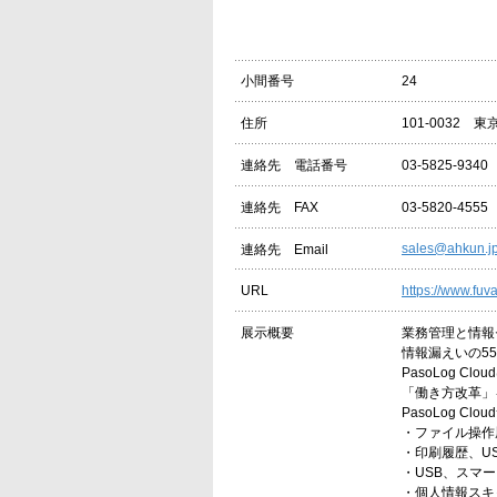
24
小間番号
101-0032 
住所
03-5825-9340
連絡先 電話番号
03-5820-4555
連絡先 FAX
sales@ahkun.j
連絡先 Email
https://www.fuva
URL
業務管理と情報
展示概要
情報漏えいの5
PasoLog 
「働き方改革」
PasoLog Cl
・ファイル操作
・印刷履歴、U
・USB、スマ
・個人情報スキ