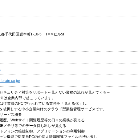
東京都千代田区岩本町1-10-5 TMMビル5F
p
-brain.co.jp/
セキュリティ対策をサポート～見えない業務の流れが見えてくる～
5％は企業内部で起こっています。
Cloudは従業員のPCで行われている業務を「見える化」し、
を後押しする中小企業向けのクラウド型業務管理サービスです。
oudサービス概要
履歴、Webサイト閲覧履歴等の日々の業務が見える
SBメモリ等でのデータ持ち出しが見える
ートフォンの接続制御、アプリケーションの利用制御
ャン機能で従業員PC内の個人情報関連ファイルの洗い出し