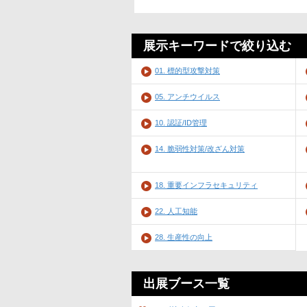
展示キーワードで絞り込む
01. 標的型攻撃対策
05. アンチウイルス
10. 認証/ID管理
14. 脆弱性対策/改ざん対策
18. 重要インフラセキュリティ
22. 人工知能
28. 生産性の向上
出展ブース一覧