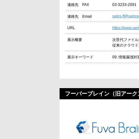
03-3233-2091
連絡先 FAX
sales-ff@varios
連絡先 Email
https://www.vari
URL
次世代ファイル共
展示概要
従来のクラウド
09. 情報漏洩対
展示キーワード
フーバーブレイン（旧アーク