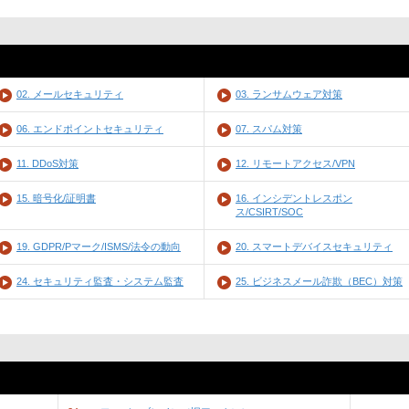
02. メールセキュリティ
03. ランサムウェア対策
06. エンドポイントセキュリティ
07. スパム対策
11. DDoS対策
12. リモートアクセス/VPN
15. 暗号化/証明書
16. インシデントレスポン
ス/CSIRT/SOC
19. GDPR/Pマーク/ISMS/法令の動向
20. スマートデバイスセキュリティ
24. セキュリティ監査・システム監査
25. ビジネスメール詐欺（BEC）対策