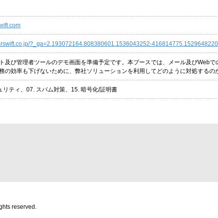
wift.com
earswift.co.jp/?_ga=2.193072164.808380601.1536043252-416814775.1529648220
ト及び管理者ツールのデモ画面を準備予定です。本ブースでは、メール及びWebで
務の効率も下げないために、弊社ソリューションを利用してどのように対処するの
ュリティ、07. スパム対策、15. 暗号化/証明書
ghts reserved.