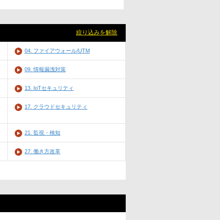
絞り込みを解除
04. ファイアウォール/UTM
09. 情報漏洩対策
13. IoTセキュリティ
17. クラウドセキュリティ
21. 監視・検知
27. 働き方改革