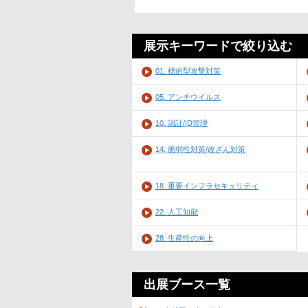
展示キーワードで絞り込む
01. 標的型攻撃対策
05. アンチウイルス
10. 認証/ID管理
14. 脆弱性対策/改ざん対策
18. 重要インフラセキュリティ
22. 人工知能
28. 生産性の向上
出展ブース一覧