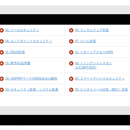
02. メールセキュリティ
03. ランサムウェア対策
06. エンドポイントセキュリティ
07. スパム対策
11. DDoS対策
12. リモートアクセス/VPN
15. 暗号化/証明書
16. インシデントレスポン
ス/CSIRT/SOC
19. GDPR/Pマーク/ISMS/法令の動向
20. スマートデバイスセキュリティ
24. セキュリティ監査・システム監査
25. ビジネスメール詐欺（BEC）対策