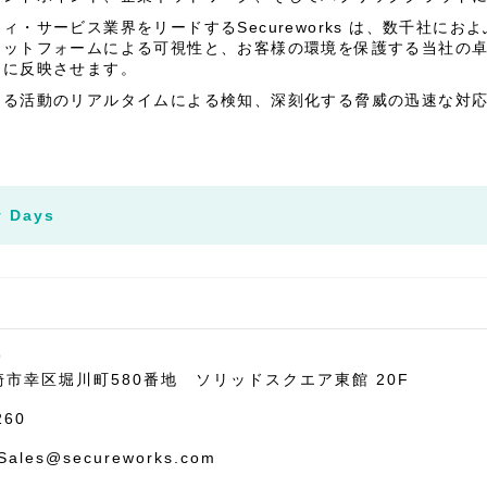
・サービス業界をリードするSecureworks は、数千社に
ラットフォームによる可視性と、お客様の環境を保護する当社の
スに反映させます。
ある活動のリアルタイムによる検知、深刻化する脅威の迅速な対
y Days
9
市幸区堀川町580番地 ソリッドスクエア東館 20F
260
ales@secureworks.com