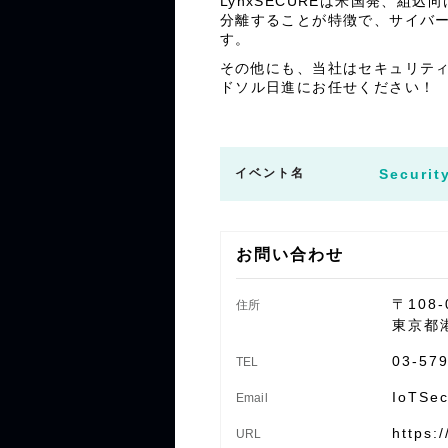
LynxSECUREは米国発、
分離することが特徴で、サイバー
す。
その他にも、当社はセキュリティ
ドソル日進にお任せください！
イベント名
Securit
お問い合わせ
〒108-
住所
東京都
03-57
TEL
IoTSec
Email
https:
URL