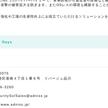
組込向けNo.１のハイパーバイザーで、軍事防衛から製造業や医療な
攻撃の被害拡大を防ぎます。またOSレスの環境も構築すること
強化や工場の生産性向上にお役立ていただけるソリューションを取
y Days
0075
港区港南４丁目１番８号 リバージュ品川
96-3260
uritySolSales@adniss.jp
//www.adniss.jp/