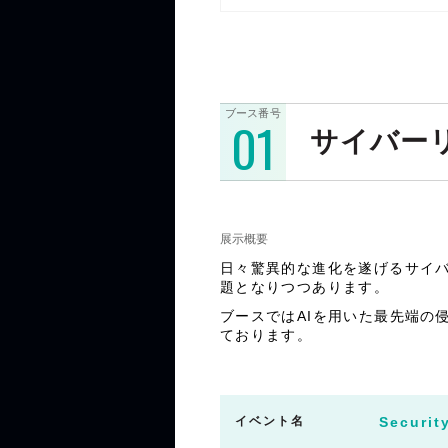
ブース番号
01
サイバー
展示概要
日々驚異的な進化を遂げるサイ
題となりつつあります。
ブースではAIを用いた最先端の侵
ております。
イベント名
Securit