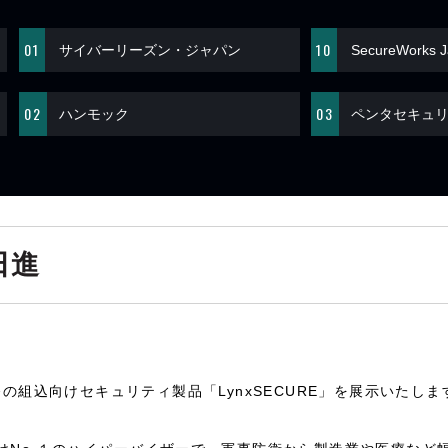
01
10
サイバーリーズン・ジャパン
SecureWorks 
02
03
ハンモック
ペンタセキュ
日進
の組込向けセキュリティ製品「LynxSECURE」を展示いたしま