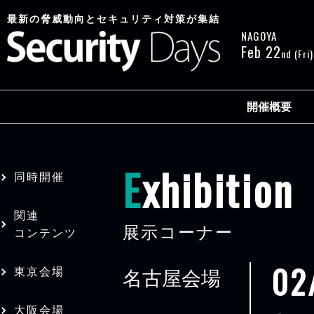
最新の脅威動向と
セキュリティ対策が集結
NAGOYA
Feb 22
nd
(Fri)
開催概要
E
xhibition
同時開催
関連
展示コーナー
コンテンツ
02
東京会場
名古屋会場
大阪会場