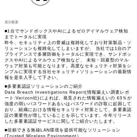
展示概要
■1台でサンドボックスやAIによるゼロデイマルウェア検知
までトータルに実現
昨今、セキュリティ上の脅威は複雑化しており対策製品・ソ
リューションも複雑化してしまいますが、 当社では1台のア
プライアンスで多層防御をトータルに実現でき、サンドボッ
クスやAIによるマルウェア検知など、 未知・回避型のマル
ウェア対策も可能となります。高度なセキュリティ対策をシ
ンプルに実現する当社セキュリティソリューションの最新情
報を是非入手して下さい。
■多要素認証ソリューションのご紹介
Data Breach Investigations Report(情報漏えい調査レポ
ート:Verizon社)によれば、発見された情報漏えいの 63％が
強度の弱いパスワードあるいはパスワードの詐取に起因して
おり、組織における情報セキュリティ対策として、多要素認
証の重要性が増していることを示しています。今年リリース
した多要素認証サービスに関してご紹介いたします。
■信頼できる無線LAN環境を提供可能なソリューション
(Trusted Wireless Environment）